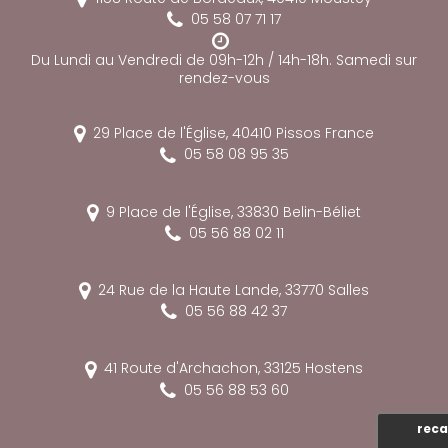
05 58 07 71 17
Du Lundi au Vendredi de 09h-12h / 14h-18h. Samedi sur
rendez-vous
29 Place de l'Église,
40410
Pissos
France
05 58 08 95 35
9 Place de l'Église,
33830
Belin-Béliet
05 56 88 02 11
24 Rue de la Haute Lande,
33770
Salles
05 56 88 42 37
41 Route d'Archachon,
33125
Hostens
05 56 88 53 60
reca