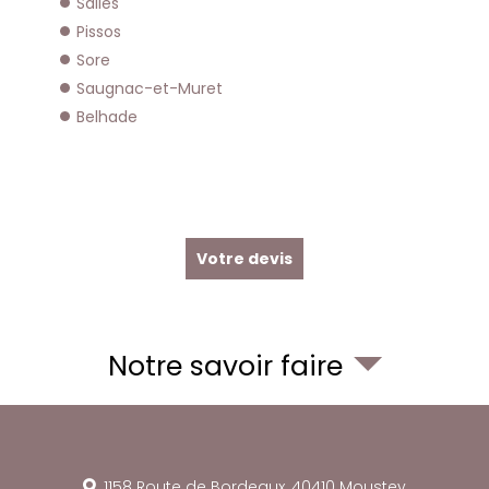
Salles
Pissos
Sore
Saugnac-et-Muret
Belhade
Votre devis
Notre savoir faire
1158 Route de Bordeaux,
40410
Moustey