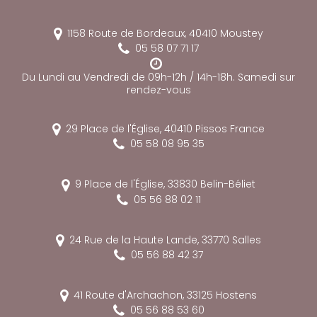
1158 Route de Bordeaux,
40410
Moustey
05 58 07 71 17
Du Lundi au Vendredi de 09h-12h / 14h-18h. Samedi sur
rendez-vous
29 Place de l'Église,
40410
Pissos
France
05 58 08 95 35
9 Place de l'Église,
33830
Belin-Béliet
05 56 88 02 11
24 Rue de la Haute Lande,
33770
Salles
05 56 88 42 37
41 Route d'Archachon,
33125
Hostens
05 56 88 53 60