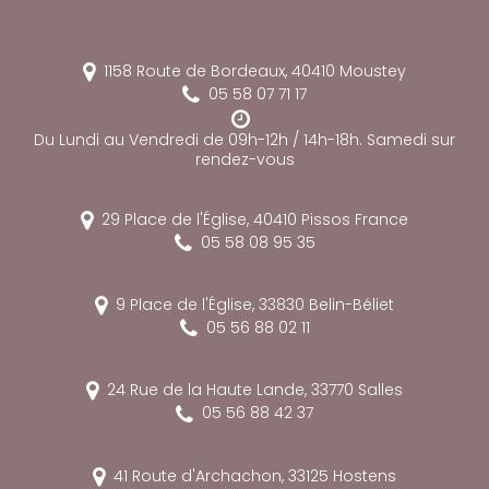
1158 Route de Bordeaux,
40410
Moustey
05 58 07 71 17
Du Lundi au Vendredi de 09h-12h / 14h-18h. Samedi sur
rendez-vous
29 Place de l'Église,
40410
Pissos
France
05 58 08 95 35
9 Place de l'Église,
33830
Belin-Béliet
05 56 88 02 11
24 Rue de la Haute Lande,
33770
Salles
05 56 88 42 37
41 Route d'Archachon,
33125
Hostens