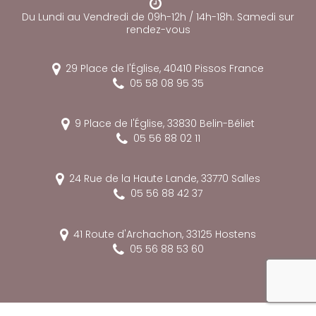
Du Lundi au Vendredi de 09h-12h / 14h-18h. Samedi sur
rendez-vous
29 Place de l'Église,
40410
Pissos
France
05 58 08 95 35
9 Place de l'Église,
33830
Belin-Béliet
05 56 88 02 11
24 Rue de la Haute Lande,
33770
Salles
05 56 88 42 37
41 Route d'Archachon,
33125
Hostens
05 56 88 53 60
reca