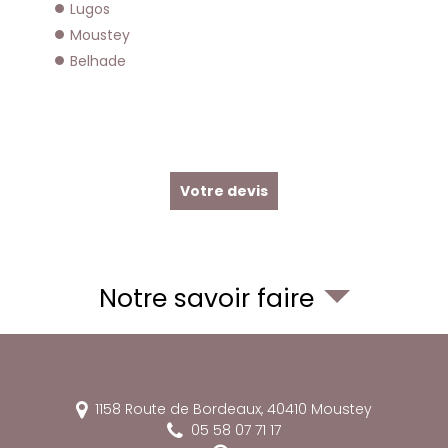
Lugos
Moustey
Belhade
Votre devis
Notre savoir faire
1158 Route de Bordeaux,
40410
Moustey
05 58 07 71 17