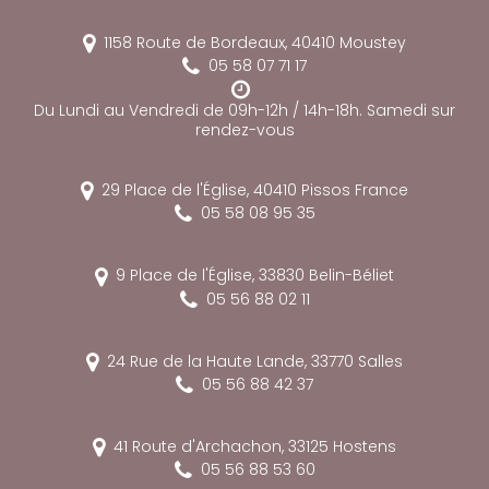
1158 Route de Bordeaux,
40410
Moustey
05 58 07 71 17
Du Lundi au Vendredi de 09h-12h / 14h-18h. Samedi sur
rendez-vous
29 Place de l'Église,
40410
Pissos
France
05 58 08 95 35
9 Place de l'Église,
33830
Belin-Béliet
05 56 88 02 11
24 Rue de la Haute Lande,
33770
Salles
05 56 88 42 37
41 Route d'Archachon,
33125
Hostens
05 56 88 53 60