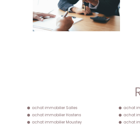
achat immobilier Salles
achat im
achat immobilier Hostens
achat im
achat immobilier Moustey
achat im