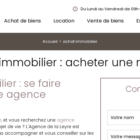
Du Lundi au Vendredi de 09h-
Achat de biens
Location
Vente de biens
E
Accueil
achat immobilier
immobilier : acheter une
er : se faire
Con
e agence
r
, et vous recherchez une
agence
 de vie ? L'Agence de la Leyre est
ous accompagner et vous conseiller sur les