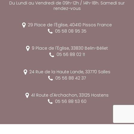
Du Lundi au Vendredi de 09h-12h / 14h-18h. Samedi sur
rendez-vous
29 Place de l'Église,
40410
Pissos
France
05 58 08 95 35
9 Place de l'Église,
33830
Belin-Béliet
05 56 88 02 11
24 Rue de la Haute Lande,
33770
Salles
05 56 88 42 37
41 Route d'Archachon,
33125
Hostens
05 56 88 53 60
reca
Mentions légales
Charte d’utilisation des données