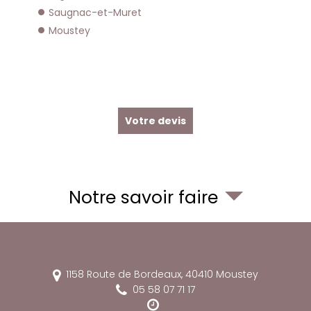
Saugnac-et-Muret
Moustey
Votre devis
Notre savoir faire
1158 Route de Bordeaux,
40410
Moustey
05 58 07 71 17