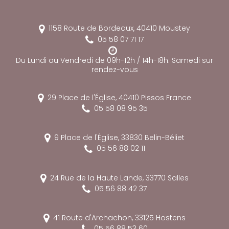
1158 Route de Bordeaux,
40410
Moustey
05 58 07 71 17
Du Lundi au Vendredi de 09h-12h / 14h-18h. Samedi sur
rendez-vous
29 Place de l'Église,
40410
Pissos
France
05 58 08 95 35
9 Place de l'Église,
33830
Belin-Béliet
05 56 88 02 11
24 Rue de la Haute Lande,
33770
Salles
05 56 88 42 37
41 Route d'Archachon,
33125
Hostens
05 56 88 53 60