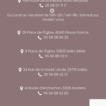
1158 Route de Bordeaux,
40410
Moustey
05 58 07 71 17
Du Lundi au Vendredi de 09h-12h / 14h-18h. Samedi sur
rendez-vous
29 Place de l'Église,
40410
Pissos
France
05 58 08 95 35
9 Place de l'Église,
33830
Belin-Béliet
05 56 88 02 11
24 Rue de la Haute Lande,
33770
Salles
05 56 88 42 37
41 Route d'Archachon,
33125
Hostens
05 56 88 53 60
reca