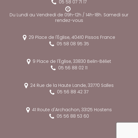
05 58 07 71 17
Du Lundi au Vendredi de 09h-12h / 14h-18h. Samedi sur
rendez-vous
29 Place de l'Église,
40410
Pissos
France
05 58 08 95 35
9 Place de l'Église,
33830
Belin-Béliet
05 56 88 02 11
24 Rue de la Haute Lande,
33770
Salles
05 56 88 42 37
41 Route d'Archachon,
33125
Hostens
05 56 88 53 60
reca