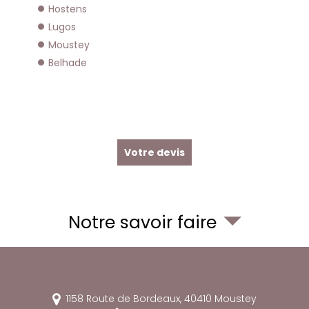
Hostens
Lugos
Moustey
Belhade
Votre devis
Notre savoir faire
1158 Route de Bordeaux,
40410
Moustey