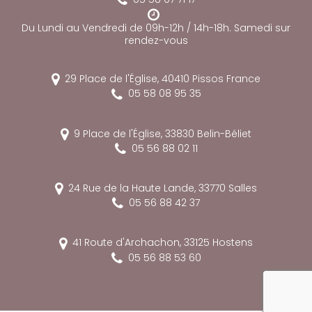
Du Lundi au Vendredi de 09h-12h / 14h-18h. Samedi sur
rendez-vous
29 Place de l'Église,
40410
Pissos
France
05 58 08 95 35
9 Place de l'Église,
33830
Belin-Béliet
05 56 88 02 11
24 Rue de la Haute Lande,
33770
Salles
05 56 88 42 37
41 Route d'Archachon,
33125
Hostens
05 56 88 53 60
reca