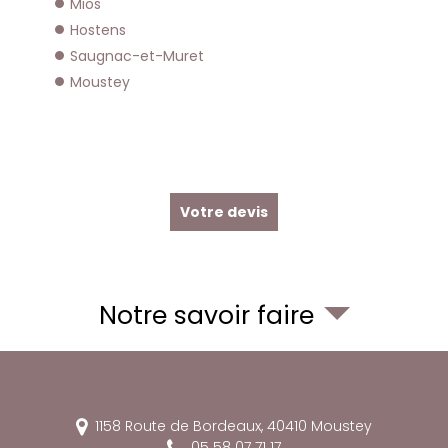
Mios
Hostens
Saugnac-et-Muret
Moustey
Votre devis
Notre savoir faire
1158 Route de Bordeaux,
40410
Moustey
05 58 07 71 17