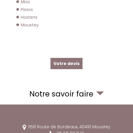
Mios
Pissos
Hostens
Moustey
Votre devis
Notre savoir faire
1158 Route de Bordeaux,
40410
Moustey