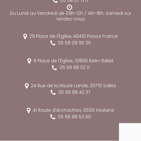
05 58 07 71 17
Du Lundi au Vendredi de 09h-12h / 14h-18h. Samedi sur
rendez-vous
29 Place de l'Église,
40410
Pissos
France
05 58 08 95 35
9 Place de l'Église,
33830
Belin-Béliet
05 56 88 02 11
24 Rue de la Haute Lande,
33770
Salles
05 56 88 42 37
41 Route d'Archachon,
33125
Hostens
05 56 88 53 60
reca