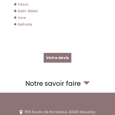
Pissos
Belin-Béliet
Sore
Belhade
Votre devis
Notre savoir faire
1158 Route de Bordeaux,
40410
Moustey