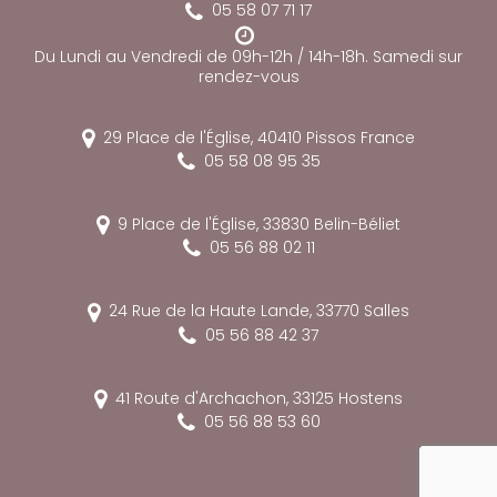
05 58 07 71 17
Du Lundi au Vendredi de 09h-12h / 14h-18h. Samedi sur
rendez-vous
29 Place de l'Église,
40410
Pissos
France
05 58 08 95 35
9 Place de l'Église,
33830
Belin-Béliet
05 56 88 02 11
24 Rue de la Haute Lande,
33770
Salles
05 56 88 42 37
41 Route d'Archachon,
33125
Hostens
05 56 88 53 60
reca