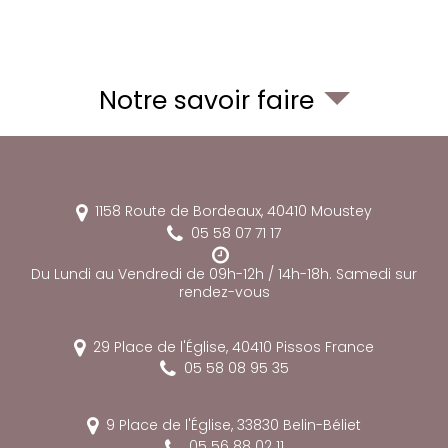
Notre savoir faire
1158 Route de Bordeaux,
40410
Moustey
05 58 07 71 17
Du Lundi au Vendredi de 09h-12h / 14h-18h. Samedi sur
rendez-vous
29 Place de l'Église,
40410
Pissos
France
05 58 08 95 35
9 Place de l'Église,
33830
Belin-Béliet
05 56 88 02 11